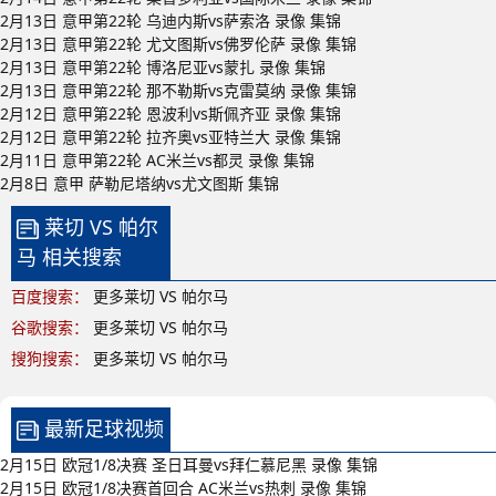
2月13日 意甲第22轮 乌迪内斯vs萨索洛 录像 集锦
2月13日 意甲第22轮 尤文图斯vs佛罗伦萨 录像 集锦
2月13日 意甲第22轮 博洛尼亚vs蒙扎 录像 集锦
2月13日 意甲第22轮 那不勒斯vs克雷莫纳 录像 集锦
2月12日 意甲第22轮 恩波利vs斯佩齐亚 录像 集锦
2月12日 意甲第22轮 拉齐奥vs亚特兰大 录像 集锦
2月11日 意甲第22轮 AC米兰vs都灵 录像 集锦
2月8日 意甲 萨勒尼塔纳vs尤文图斯 集锦
莱切 VS 帕尔
马 相关搜索
百度搜索：
更多莱切 VS 帕尔马
谷歌搜索：
更多莱切 VS 帕尔马
搜狗搜索：
更多莱切 VS 帕尔马
最新足球视频
2月15日 欧冠1/8决赛 圣日耳曼vs拜仁慕尼黑 录像 集锦
2月15日 欧冠1/8决赛首回合 AC米兰vs热刺 录像 集锦