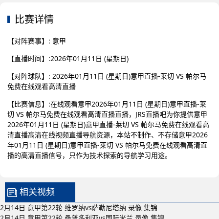
比赛详情
【对阵赛事】: 意甲
【直播时间】:2026年01月11日 (星期日)
【对阵球队】: 2026年01月11日 (星期日)意甲直播-莱切 VS 帕尔马
免费在线观看高清直播
【比赛信息】:在线观看意甲2026年01月11日 (星期日)意甲直播-莱
切 VS 帕尔马免费在线观看高清直播直播，JRS直播吧为你提供意甲
2026年01月11日 (星期日)意甲直播-莱切 VS 帕尔马免费在线观看高
清直播高清在线视频直播导航资源，本站不制作、不存储意甲2026
年01月11日 (星期日)意甲直播-莱切 VS 帕尔马免费在线观看高清直
播的高清直播信号，只作为技术探索的导航学习用途。
相关视频
2月14日 意甲第22轮 维罗纳vs萨勒尼塔纳 录像 集锦
2月14日 意甲第22轮 桑普多利亚vs国际米兰 录像 集锦