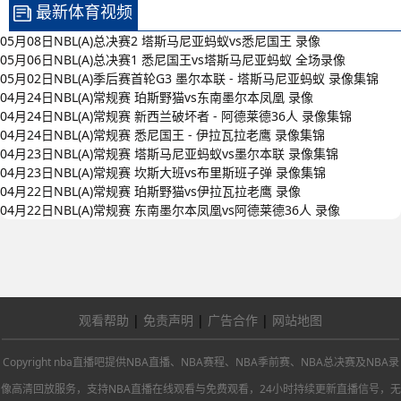
最新体育视频
05月08日NBL(A)总决赛2 塔斯马尼亚蚂蚁vs悉尼国王 录像
05月06日NBL(A)总决赛1 悉尼国王vs塔斯马尼亚蚂蚁 全场录像
05月02日NBL(A)季后赛首轮G3 墨尔本联 - 塔斯马尼亚蚂蚁 录像集锦
04月24日NBL(A)常规赛 珀斯野猫vs东南墨尔本凤凰 录像
04月24日NBL(A)常规赛 新西兰破坏者 - 阿德莱德36人 录像集锦
04月24日NBL(A)常规赛 悉尼国王 - 伊拉瓦拉老鹰 录像集锦
04月23日NBL(A)常规赛 塔斯马尼亚蚂蚁vs墨尔本联 录像集锦
04月23日NBL(A)常规赛 坎斯大班vs布里斯班子弹 录像集锦
04月22日NBL(A)常规赛 珀斯野猫vs伊拉瓦拉老鹰 录像
04月22日NBL(A)常规赛 东南墨尔本凤凰vs阿德莱德36人 录像
观看帮助
|
免责声明
|
广告合作
|
网站地图
Copyright nba直播吧提供NBA直播、NBA赛程、NBA季前赛、NBA总决赛及NBA录
像高清回放服务，支持NBA直播在线观看与免费观看，24小时持续更新直播信号，无