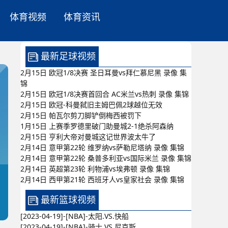
体育视频
体育资讯
最新足球视频
2月15日 欧冠1/8决赛 圣日耳曼vs拜仁慕尼黑 录像 集
锦
2月15日 欧冠1/8决赛首回合 AC米兰vs热刺 录像 集锦
2月15日 欧冠-科曼弑旧主姆巴佩2球越位无效
2月15日 帕瓦尔剪刀脚铲倒梅西被罚下
1月15日 上赛季罗德里破门助曼城2-1绝杀阿森纳
2月15日 亨利大帝对曼城这记世界波太牛了
2月14日 意甲第22轮 维罗纳vs萨勒尼塔纳 录像 集锦
2月14日 意甲第22轮 桑普多利亚vs国际米兰 录像 集锦
2月14日 英超第23轮 利物浦vs埃弗顿 录像 集锦
2月14日 西甲第21轮 西班牙人vs皇家社会 录像 集锦
最新篮球视频
[2023-04-19]-[NBA]-太阳.VS.快船
[2023-04-19]-[NBA]-骑士.VS.尼克斯