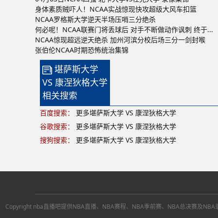
身体素质贼吓人！NCAA实战惊现快攻超级大风车扣篮
NCAA罗格斯大学逆天半场压哨三分绝杀
何必呢！NCAA联赛门将丢球后 对手不断做动作讽刺 终于...
NCAA惊现超远逆天绝杀 加州河滨分校后场三分一剑封喉
张伯伦NCAA时期恐怖统治集锦
堪萨斯大学
VS 康涅狄格大学
相关搜索
百度搜索：
更多堪萨斯大学 VS 康涅狄格大学
谷歌搜索：
更多堪萨斯大学 VS 康涅狄格大学
搜狗搜索：
更多堪萨斯大学 VS 康涅狄格大学
Copyright nba直播吧提供NBA直播、NBA赛程、NBA季前赛、NBA