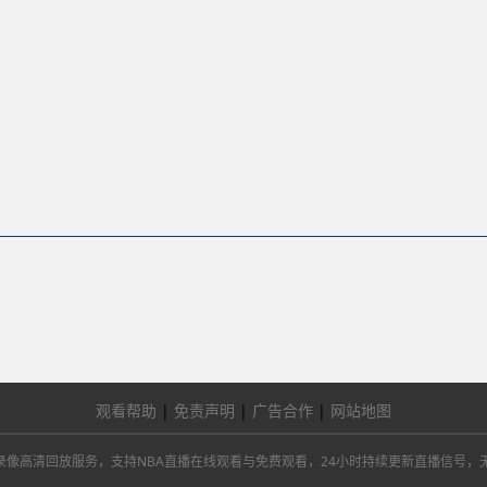
观看帮助
|
免责声明
|
广告合作
|
网站地图
总决赛及NBA录像高清回放服务，支持NBA直播在线观看与免费观看，24小时持续更新直