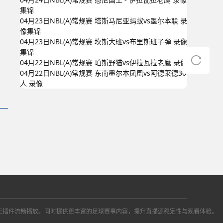
集锦
04月23日NBL(A)常规赛 塔斯马尼亚蚂蚁vs墨尔本联 录
像集锦
04月23日NBL(A)常规赛 坎斯大班vs布里斯班子弹 录像
集锦
04月22日NBL(A)常规赛 珀斯野猫vs伊拉瓦拉老鹰 录像
04月22日NBL(A)常规赛 东南墨尔本凤凰vs阿德莱德36
人 录像
播信号，无插件流畅播放。同时提供更丰富的足球赛事内容，提升直播源稳定性与观看体验。