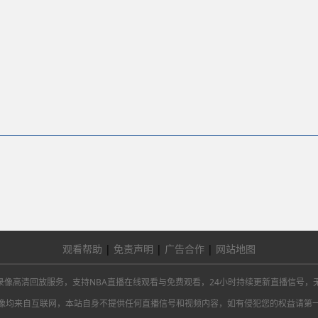
观看帮助
|
免责声明
|
广告合作
|
网站地图
总决赛及NBA录像高清回放服务，支持NBA直播在线观看与免费观看，24小时持续更新直
像均来自互联网，本站自身不提供任何直播信号和视频内容，如有侵犯您的权益请第