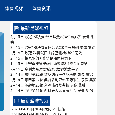
体育视频
体育资讯
最新足球视频
2月15日 欧冠1/8决赛 圣日耳曼vs拜仁慕尼黑 录像 集
锦
2月15日 欧冠1/8决赛首回合 AC米兰vs热刺 录像 集锦
2月15日 欧冠-科曼弑旧主姆巴佩2球越位无效
2月15日 帕瓦尔剪刀脚铲倒梅西被罚下
1月15日 上赛季罗德里破门助曼城2-1绝杀阿森纳
2月15日 亨利大帝对曼城这记世界波太牛了
2月14日 意甲第22轮 维罗纳vs萨勒尼塔纳 录像 集锦
2月14日 意甲第22轮 桑普多利亚vs国际米兰 录像 集锦
2月14日 英超第23轮 利物浦vs埃弗顿 录像 集锦
2月14日 西甲第21轮 西班牙人vs皇家社会 录像 集锦
最新篮球视频
[2023-04-19]-[NBA]-太阳.VS.快船
[2023-04-19]-[NBA]-骑士.VS.尼克斯